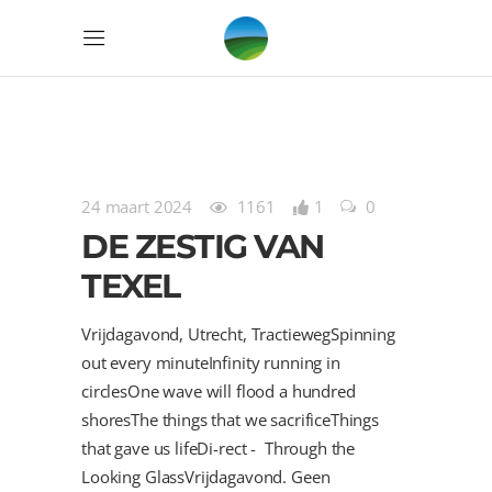
24 maart 2024
1161
1
0
DE ZESTIG VAN
TEXEL
Vrijdagavond, Utrecht, TractiewegSpinning
out every minuteInfinity running in
circlesOne wave will flood a hundred
shoresThe things that we sacrificeThings
that gave us lifeDi-rect - Through the
Looking GlassVrijdagavond. Geen