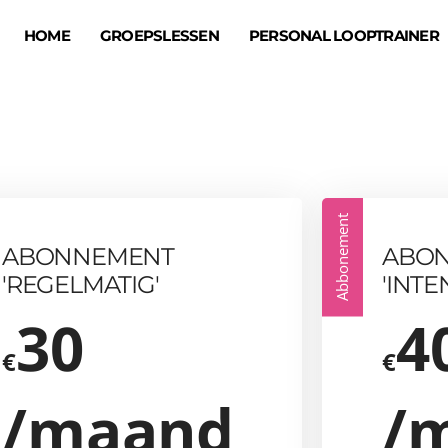
HOME
GROEPSLESSEN
PERSONAL LOOPTRAINER
Abbonement
ABONNEMENT
ABO
'REGELMATIG'
'INTE
30
4
€
€
/maand
/