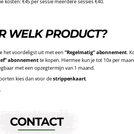
ie kosten: €45 per sessie meerdere sessies €40.
OR WELK PRODUCT?
e het voordeligst uit met een
“Regelmatig” abonnement
. K
ief” abonnement
te kopen. Hiermee kun je tot 10x per maa
egbaar met een opzegtermijn van 1 maand.
sporten kies dan voor de
strippenkaart
.
.
CONTACT