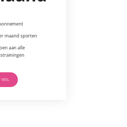
abonnement
er maand sporten
en aan alle
strainingen
 VEEL