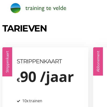
TARIEVEN
Strippenkaart
Abbonement
STRIPPENKAART
90 /jaar
€
10x trainen