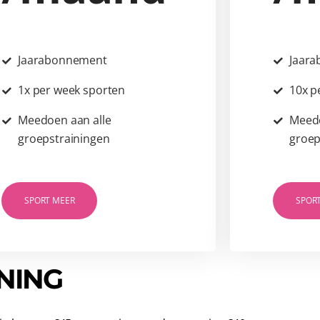
Jaarabonnement
Jaar
1x per week sporten
10x p
Meedoen aan alle
Meedo
groepstrainingen
groep
SPORT MEER
SPORT
NING